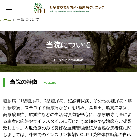
ホーム
当院について
当院について
Clinic Information
当院の特徴
Feature
糖尿病（1型糖尿病、2型糖尿病、妊娠糖尿病、その他の糖尿病：膵
性糖尿病、ステロイド糖尿病など）を始め、高血圧、脂質異常症、
高尿酸血症、肥満症などの生活習慣病を中心に、糖尿病専門医によ
る患者の病態やライフスタイルに応じたきめ細やかな治療をご提案
致します。内服治療のみで良好な血糖管理継続が困難な患者様に関
しましては、外来でのインスリン製剤やGLP-1受容体作動薬の自己