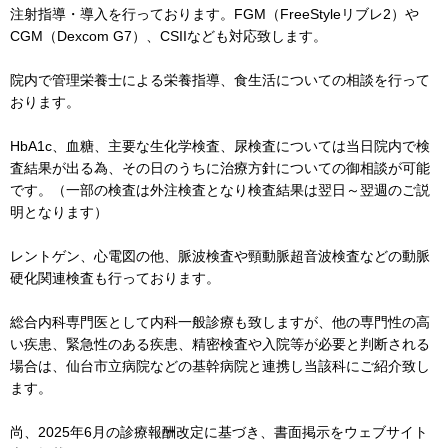
注射指導・導入を行っております。FGM（FreeStyleリブレ2）や
CGM（Dexcom G7）、CSIIなども対応致します。
院内で管理栄養士による栄養指導、食生活についての相談を行って
おります。
HbA1c、血糖、主要な生化学検査、尿検査については当日院内で検
査結果が出る為、その日のうちに治療方針についての御相談が可能
です。（一部の検査は外注検査となり検査結果は翌日～翌週のご説
明となります）
レントゲン、心電図の他、脈波検査や頸動脈超音波検査などの動脈
硬化関連検査も行っております。
総合内科専門医として内科一般診療も致しますが、他の専門性の高
い疾患、緊急性のある疾患、精密検査や入院等が必要と判断される
場合は、仙台市立病院などの基幹病院と連携し当該科にご紹介致し
ます。
尚、2025年6月の診療報酬改定に基づき、書面掲示をウェブサイト